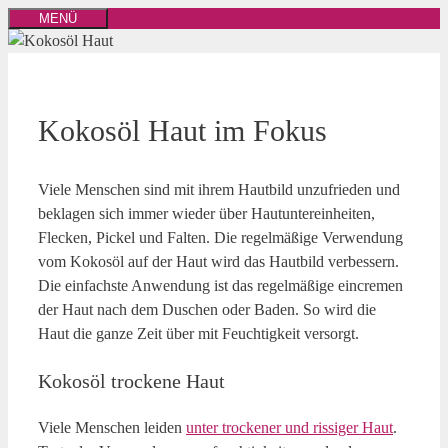
Zum
MENÜ
Inhalt
springen
Kokos
ö
l Haut im Fokus
Viele Menschen sind mit ihrem Hautbild unzufrieden und
beklagen sich immer wieder über Hautuntereinheiten,
Flecken, Pickel und Falten. Die regelmäßige Verwendung
vom Kokosöl auf der Haut wird das Hautbild verbessern.
Die einfachste Anwendung ist das regelmäßige eincremen
der Haut nach dem Duschen oder Baden. So wird die
Haut die ganze Zeit über mit Feuchtigkeit versorgt.
Kokos
ö
l trockene Haut
Viele Menschen leiden
unter trockener und rissiger Haut
.